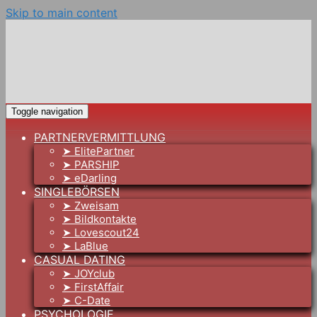
Skip to main content
Toggle navigation
PARTNERVERMITTLUNG
➤ ElitePartner
➤ PARSHIP
➤ eDarling
SINGLEBÖRSEN
➤ Zweisam
➤ Bildkontakte
➤ Lovescout24
➤ LaBlue
CASUAL DATING
➤ JOYclub
➤ FirstAffair
➤ C-Date
PSYCHOLOGIE