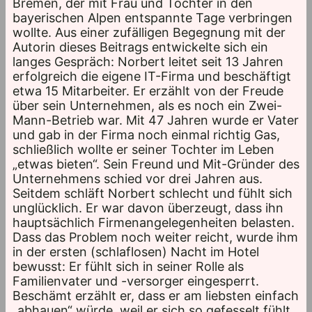
Bremen, der mit Frau und Tochter in den
bayerischen Alpen entspannte Tage verbringen
wollte. Aus einer zufälligen Begegnung mit der
Autorin dieses Beitrags entwickelte sich ein
langes Gespräch: Norbert leitet seit 13 Jahren
erfolgreich die eigene IT-Firma und beschäftigt
etwa 15 Mitarbeiter. Er erzählt von der Freude
über sein Unternehmen, als es noch ein Zwei-
Mann-Betrieb war. Mit 47 Jahren wurde er Vater
und gab in der Firma noch einmal richtig Gas,
schließlich wollte er seiner Tochter im Leben
„etwas bieten“. Sein Freund und Mit-Gründer des
Unternehmens schied vor drei Jahren aus.
Seitdem schläft Norbert schlecht und fühlt sich
unglücklich. Er war davon überzeugt, dass ihn
hauptsächlich Firmenangelegenheiten belasten.
Dass das Problem noch weiter reicht, wurde ihm
in der ersten (schlaflosen) Nacht im Hotel
bewusst: Er fühlt sich in seiner Rolle als
Familienvater und -versorger eingesperrt.
Beschämt erzählt er, dass er am liebsten einfach
„abhauen“ würde, weil er sich so gefesselt fühlt.