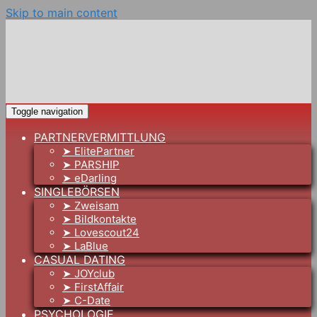
Skip to main content
Toggle navigation
PARTNERVERMITTLUNG
➤ ElitePartner
➤ PARSHIP
➤ eDarling
SINGLEBÖRSEN
➤ Zweisam
➤ Bildkontakte
➤ Lovescout24
➤ LaBlue
CASUAL DATING
➤ JOYclub
➤ FirstAffair
➤ C-Date
PSYCHOLOGIE