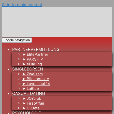
Skip to main content
Toggle navigation
PARTNERVERMITTLUNG
➤ ElitePartner
➤ PARSHIP
➤ eDarling
SINGLEBÖRSEN
➤ Zweisam
➤ Bildkontakte
➤ Lovescout24
➤ LaBlue
CASUAL DATING
➤ JOYclub
➤ FirstAffair
➤ C-Date
PSYCHOLOGIE